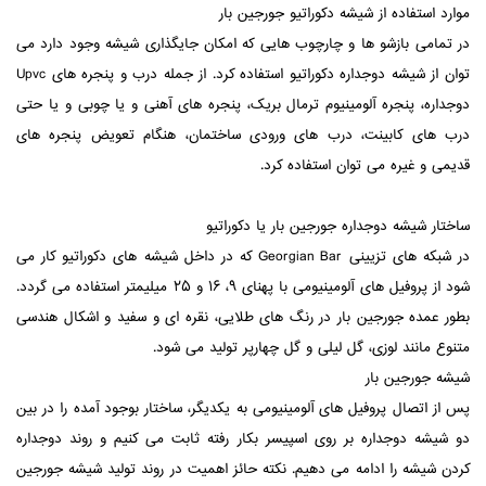
موارد استفاده از شیشه دکوراتیو جورجین بار
در تمامی بازشو ها و چارچوب هایی که امکان جایگذاری شیشه وجود دارد می
توان از شیشه دوجداره دکوراتیو استفاده کرد. از جمله درب و پنجره های Upvc
دوجداره، پنجره آلومینیوم ترمال بریک، پنجره های آهنی و یا چوبی و یا حتی
درب های کابینت، درب های ورودی ساختمان، هنگام تعویض پنجره های
قدیمی و غیره می توان استفاده کرد.
ساختار شیشه دوجداره جورجین بار یا دکوراتیو
در شبکه های تزیینی Georgian Bar که در داخل شیشه های دکوراتیو کار می
شود از پروفیل های آلومینیومی با پهنای ۹، ۱۶ و ۲۵ میلیمتر استفاده می گردد.
بطور عمده جورجین بار در رنگ های طلایی، نقره ای و سفید و اشکال هندسی
متنوع مانند لوزی، گل لیلی و گل چهارپر تولید می شود.
شیشه جورجین بار
پس از اتصال پروفیل های آلومینیومی به یکدیگر، ساختار بوجود آمده را در بین
دو شیشه دوجداره بر روی اسپیسر بکار رفته ثابت می کنیم و روند دوجداره
کردن شیشه را ادامه می دهیم. نکته حائز اهمیت در روند تولید شیشه جورجین