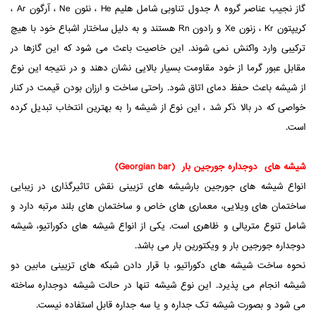
گاز نجیب عناصر گروه ۸ جدول تناوبی شامل هلیم He ، نئون Ne ، آرگون Ar ،
کریپتون Kr ، زنون Xe و رادون Rn هستند و به دلیل ساختار اشباع خود با هیچ
ترکیبی وارد واکنش نمی شوند. این خاصیت باعث می شود که این گازها در
مقابل عبور گرما از خود مقاومت بسیار بالایی نشان دهند و در نتیجه این نوع
از شیشه باعث حفظ دمای اتاق شود. راحتی ساخت و ارزان بودن قیمت در کنار
خواصی که در بالا ذکر شد ، این نوع از شیشه را به بهترین انتخاب تبدیل کرده
است.
شیشه های دوجداره جورجین بار (Georgian bar)
انواع شیشه های جورجین بارشیشه های تزیینی نقش تاثیرگذاری در زیبایی
ساختمان های ویلایی، معماری های خاص و ساختمان های بلند مرتبه دارد و
شامل تنوع متریالی و ظاهری است. یکی از انواع شیشه های دکوراتیو، شیشه
دوجداره جورجین بار و ویکتورین بار می باشد.
نحوه ساخت شیشه های دکوراتیو، با قرار دادن شبکه های تزیینی مابین دو
شیشه انجام می پذیرد. این نوع شیشه تنها در حالت شیشه دوجداره ساخته
می شود و بصورت شیشه تک جداره و یا سه جداره قابل استفاده نیست.