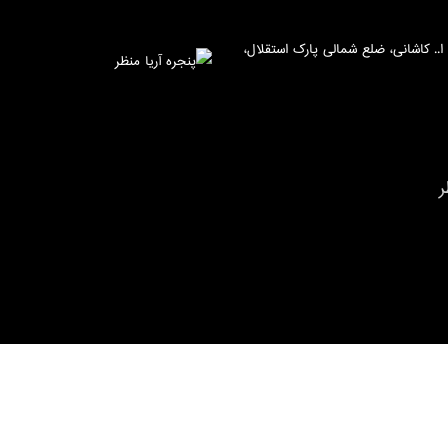
 ا.. کاشانی، ضلع شمالی پارک استقلال،